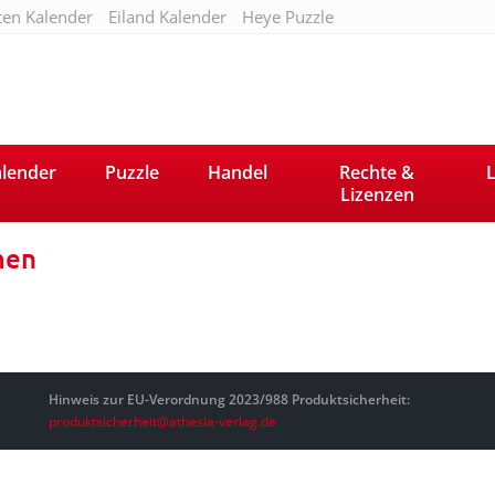
ten Kalender
Eiland Kalender
Heye Puzzle
lender
Puzzle
Handel
Rechte &
L
Lizenzen
men
Hinweis zur EU-Verordnung 2023/988 Produktsicherheit:
produktsicherheit@athesia-verlag.de