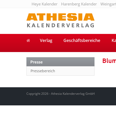
Heye Kalender
Harenberg Kalender
Weingar
Verlag
Geschäftsbereiche
Ka
Blu
Presse
Pressebereich
Copyright 2026 - Athesia Kalenderverlag GmbH