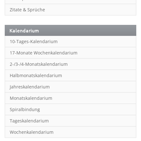
Neutrale Kalender
Zitate & Sprüche
Partner- & Wandplaner
Planung & Organisation
Kalendarium
Ratgeber
10-Tages-Kalendarium
Rätsel
17-Monate Wochenkalendarium
Reise
2-/3-/4-Monatskalendarium
Sport
Halbmonatskalendarium
Sprachkalender
Jahreskalendarium
Sternzeichen & Mond
Monatskalendarium
Tiere
Spiralbindung
Verkehr & Technik
Tageskalendarium
Was ist was
Wochenkalendarium