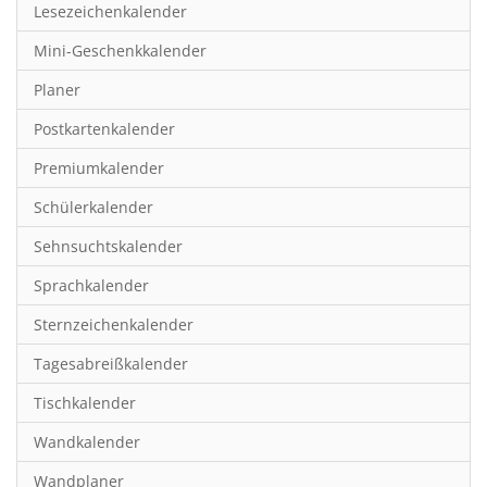
Lesezeichenkalender
Geschichte
Mini-Geschenkkalender
Hobby & Basteln
Planer
Humor & Cartoon
Postkartenkalender
Inspiration & Entspannung
Premiumkalender
Inspiration & Spiritualität
Schülerkalender
Kinderkalender
Sehnsuchtskalender
Kunst
Sprachkalender
Länder & Städte
Sternzeichenkalender
Landschaft & Natur
Tagesabreißkalender
Lifestyle
Tischkalender
Literatur
Wandkalender
Manga & Animé
Wandplaner