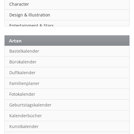
Character
Design & Illustration
Entertainment & Stars
Erotik
Arten
Essen & Trinken
Bastelkalender
Familienplaner
Bürokalender
Fantasy
Duftkalender
Film
Familienplaner
Fotokunst
Fotokalender
Frauen
Geburtstagskalender
Fußball
Kalenderbücher
Gaming
Kunstkalender
Geburtstagskalender