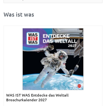
Partner- & Wandplaner
Planung & Organisation
Was ist was
Ratgeber
Rätsel
Reise
Sport
Sprachkalender
Sternzeichen & Mond
Tiere
Verkehr & Technik
Was ist was
WAS IST WAS Entdecke das Weltall
Was ist was; Städte
Broschurkalender 2027