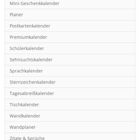
Mini-Geschenkkalender
Hobby & Basteln
Planer
Humor & Cartoon
Postkartenkalender
Inspiration & Entspannung
Premiumkalender
Inspiration & Spiritualität
Schülerkalender
Kinderkalender
Sehnsuchtskalender
Kunst
Sprachkalender
Länder & Städte
Sternzeichenkalender
Landschaft & Natur
Tagesabreißkalender
Lifestyle
Tischkalender
Literatur
Wandkalender
Manga & Animé
Wandplaner
Neutrale Kalender
Zitate & Sprüche