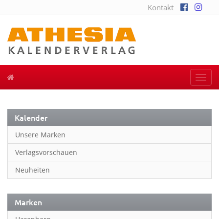
Kontakt
Togg
navi
Kalender
Unsere Marken
Verlagsvorschauen
Neuheiten
Marken