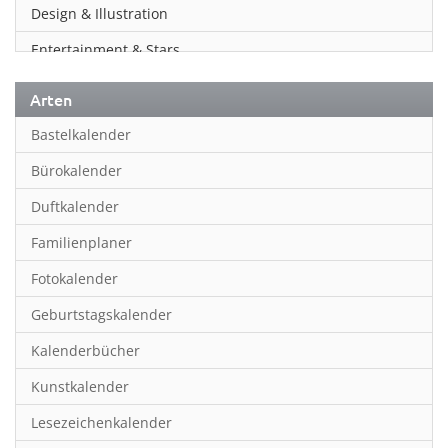
Design & Illustration
Entertainment & Stars
Erotik
Arten
Essen & Trinken
Bastelkalender
Familienplaner
Bürokalender
Fantasy
Duftkalender
Film
Familienplaner
Fotokunst
Fotokalender
Frauen
Geburtstagskalender
Fußball
Kalenderbücher
Gaming
Kunstkalender
Geburtstagskalender
Lesezeichenkalender
Geschichte