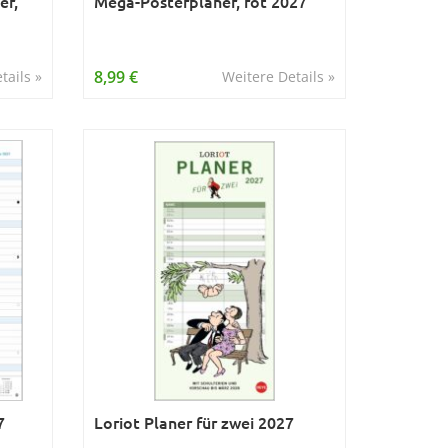
er,
Mega-Posterplaner, rot 2027
8,99 €
tails »
Weitere Details »
7
Loriot Planer für zwei 2027