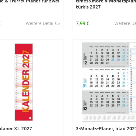
ie & Trüffel Planer für zwei
times&more 4-Monatsplan
türkis 2027
€
7,99 €
Weitere Details »
Weitere De
laner XL 2027
3-Monats-Planer, blau 202