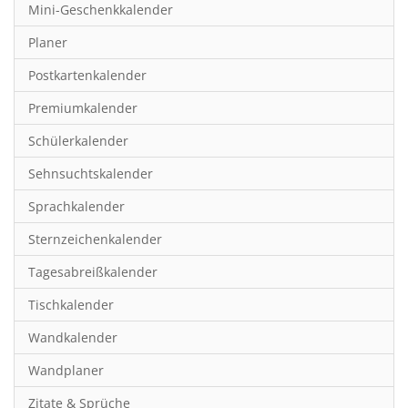
Mini-Geschenkkalender
Hobby & Basteln
Planer
Humor & Cartoon
Postkartenkalender
Inspiration & Entspannung
Premiumkalender
Inspiration & Spiritualität
Schülerkalender
Kinderkalender
Sehnsuchtskalender
Kunst
Sprachkalender
Länder & Städte
Sternzeichenkalender
Landschaft & Natur
Tagesabreißkalender
Lifestyle
Tischkalender
Literatur
Wandkalender
Manga & Animé
Wandplaner
Neutrale Kalender
Zitate & Sprüche