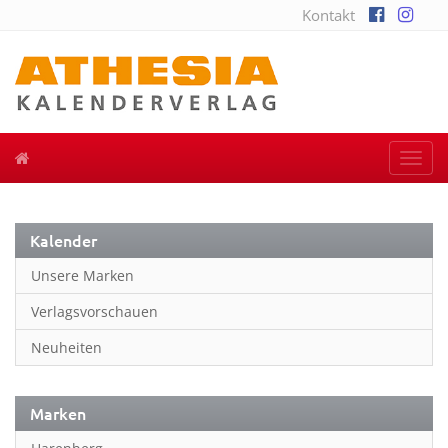
Kontakt
Togg
navi
Kalender
Unsere Marken
Verlagsvorschauen
Neuheiten
Marken