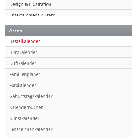
Design & Illustration
Entertainment & Stars
Erotik
Arten
Essen & Trinken
Bastelkalender
Familienplaner
Bürokalender
Fantasy
Duftkalender
Film
Familienplaner
Fotokunst
Fotokalender
Frauen
Geburtstagskalender
Fußball
Kalenderbücher
Gaming
Kunstkalender
Geburtstagskalender
Lesezeichenkalender
Geschichte