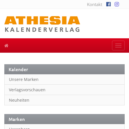
Kontakt
Togg
navi
Kalender
Unsere Marken
Verlagsvorschauen
Neuheiten
Marken