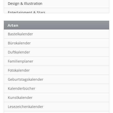
Design & Illustration
Entertainment & Stars
Erotik
Arten
Essen & Trinken
Bastelkalender
Familienplaner
Bürokalender
Fantasy
Duftkalender
Film
Familienplaner
Fotokunst
Fotokalender
Frauen
Geburtstagskalender
Fußball
Kalenderbücher
Gaming
Kunstkalender
Geburtstagskalender
Lesezeichenkalender
Geschichte