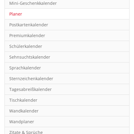
Mini-Geschenkkalender
Hobby & Basteln
Planer
Humor & Cartoon
Postkartenkalender
Inspiration & Entspannung
Premiumkalender
Inspiration & Spiritualität
Schülerkalender
Kinderkalender
Sehnsuchtskalender
Kunst
Sprachkalender
Länder & Städte
Sternzeichenkalender
Landschaft & Natur
Tagesabreißkalender
Lifestyle
Tischkalender
Literatur
Wandkalender
Manga & Animé
Wandplaner
Neutrale Kalender
Zitate & Sprüche