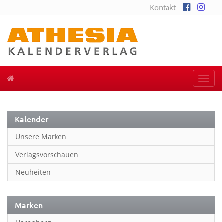
Kontakt
Togg
navi
Kalender
Unsere Marken
Verlagsvorschauen
Neuheiten
Marken