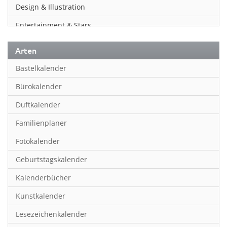
Design & Illustration
Entertainment & Stars
Erotik
Arten
Essen & Trinken
Bastelkalender
Familienplaner
Bürokalender
Fantasy
Duftkalender
Film
Familienplaner
Fotokunst
Fotokalender
Frauen
Geburtstagskalender
Fußball
Kalenderbücher
Gaming
Kunstkalender
Geburtstagskalender
Lesezeichenkalender
Geschichte