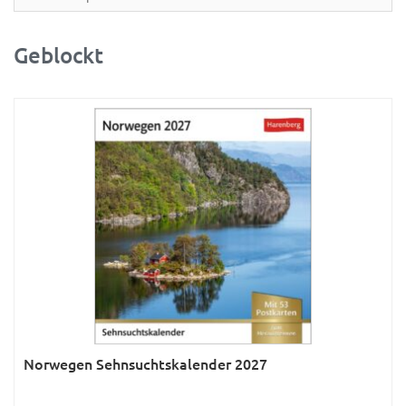
Partner- & Wandplaner
Planung & Organisation
Geblockt
Ratgeber
Rätsel
Reise
Sport
Sprachkalender
Sternzeichen & Mond
Tiere
Verkehr & Technik
Was ist was
Norwegen Sehnsuchtskalender 2027
Was ist was; Städte