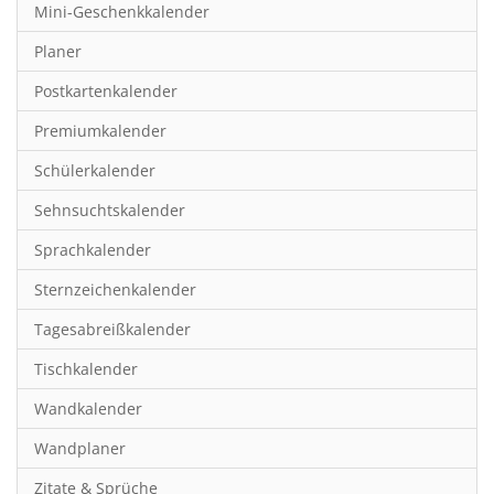
Mini-Geschenkkalender
Hobby & Basteln
Planer
Humor & Cartoon
Postkartenkalender
Inspiration & Entspannung
Premiumkalender
Inspiration & Spiritualität
Schülerkalender
Kinderkalender
Sehnsuchtskalender
Kunst
Sprachkalender
Länder & Städte
Sternzeichenkalender
Landschaft & Natur
Tagesabreißkalender
Lifestyle
Tischkalender
Literatur
Wandkalender
Manga & Animé
Wandplaner
Neutrale Kalender
Zitate & Sprüche