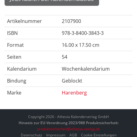
Artikelnummer
2107900
ISBN
978-3-8400-3843-3
Format
16.00 x 17.50 cm
Seiten
54
Kalendarium
Wochenkalendarium
Bindung
Geblockt
Marke
Harenberg
Copyright 2026 - Athesia Kalenderverlag GmbH
Hinweis zur EU-Verordnung 2023/988 Produktsicherheit:
produktsicherheit@athesia-verlag.de
Datenschutz
Impressum
AGB
Cookie Einstellungen