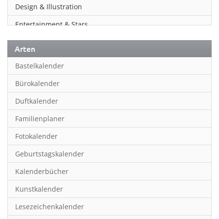
Design & Illustration
Entertainment & Stars
Erotik
Arten
Essen & Trinken
Bastelkalender
Familienplaner
Bürokalender
Fantasy
Duftkalender
Film
Familienplaner
Fotokunst
Fotokalender
Frauen
Geburtstagskalender
Fußball
Kalenderbücher
Gaming
Kunstkalender
Geburtstagskalender
Lesezeichenkalender
Geschichte