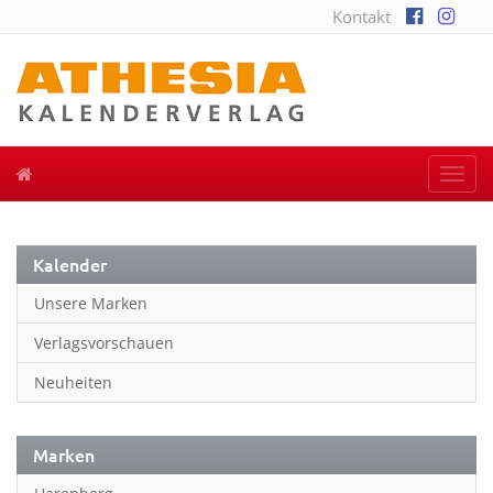
Kontakt
Togg
navi
Kalender
Unsere Marken
Verlagsvorschauen
Neuheiten
Marken