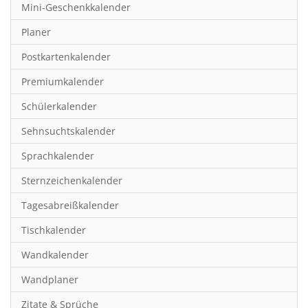
Mini-Geschenkkalender
Hobby & Basteln
Planer
Humor & Cartoon
Postkartenkalender
Inspiration & Entspannung
Premiumkalender
Inspiration & Spiritualität
Schülerkalender
Kinderkalender
Sehnsuchtskalender
Kunst
Sprachkalender
Länder & Städte
Sternzeichenkalender
Landschaft & Natur
Tagesabreißkalender
Lifestyle
Tischkalender
Literatur
Wandkalender
Manga & Animé
Wandplaner
Neutrale Kalender
Zitate & Sprüche