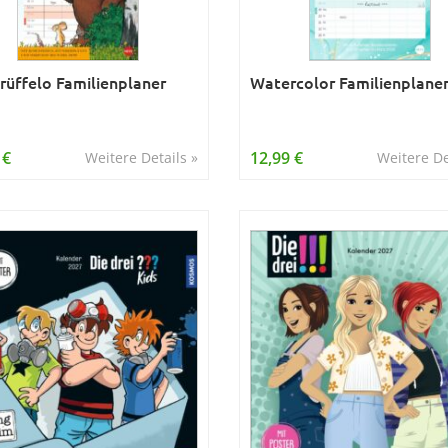
rüffelo Familienplaner
Watercolor Familienplane
 €
12,99 €
Weitere Details »
Weitere De