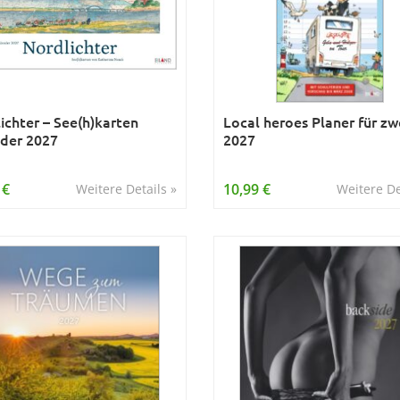
ichter – See(h)karten
Local heroes Planer für zw
der 2027
2027
 €
10,99 €
Weitere Details »
Weitere De