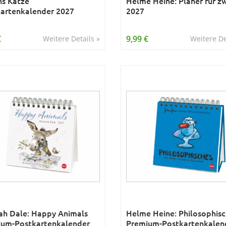
s Katze
Helme Heine: Planer für z
artenkalender 2027
2027
€
9,99 €
Weitere Details »
Weitere De
h Dale: Happy Animals
Helme Heine: Philosophis
um-Postkartenkalender
Premium-Postkartenkalen