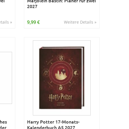
wei
Marjolein Bastin: Planer für zwei
2027
9,99 €
tails »
Weitere Details »
ches
Harry Potter 17-Monats-
der
Kalenderbuch A5 2027