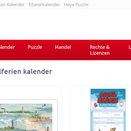
ten Kalender
Eiland Kalender
Heye Puzzle
lender
Puzzle
Handel
Rechte &
L
Lizenzen
lferien kalender