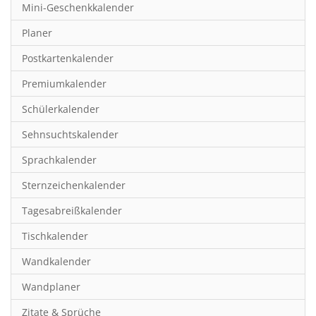
Mini-Geschenkkalender
Hobby & Basteln
Planer
Humor & Cartoon
Postkartenkalender
Inspiration & Entspannung
Premiumkalender
Inspiration & Spiritualität
Schülerkalender
Kinderkalender
Sehnsuchtskalender
Kunst
Sprachkalender
Länder & Städte
Sternzeichenkalender
Landschaft & Natur
Tagesabreißkalender
Lifestyle
Tischkalender
Literatur
Wandkalender
Manga & Animé
Wandplaner
Neutrale Kalender
Zitate & Sprüche