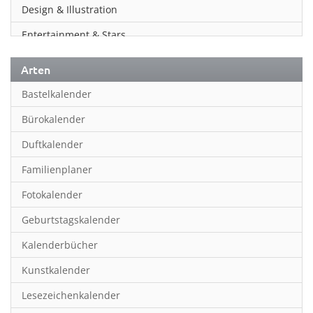
Design & Illustration
Entertainment & Stars
Erotik
Arten
Essen & Trinken
Bastelkalender
Familienplaner
Bürokalender
Fantasy
Duftkalender
Film
Familienplaner
Fotokunst
Fotokalender
Frauen
Geburtstagskalender
Fußball
Kalenderbücher
Gaming
Kunstkalender
Geburtstagskalender
Lesezeichenkalender
Geschichte