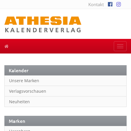
Kontakt
Togg
navi
Kalender
Unsere Marken
Verlagsvorschauen
Neuheiten
Marken