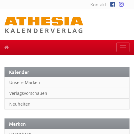
Kontakt
Togg
navi
Kalender
Unsere Marken
Verlagsvorschauen
Neuheiten
Marken