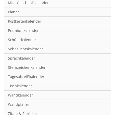
Mini-Geschenkkalender
Hobby & Basteln
Planer
Humor & Cartoon
Postkartenkalender
Inspiration & Entspannung
Premiumkalender
Inspiration & Spiritualität
Schülerkalender
Kinderkalender
Sehnsuchtskalender
Kunst
Sprachkalender
Länder & Städte
Sternzeichenkalender
Landschaft & Natur
Tagesabreißkalender
Lifestyle
Tischkalender
Literatur
Wandkalender
Manga & Animé
Wandplaner
Neutrale Kalender
Zitate & Sprüche