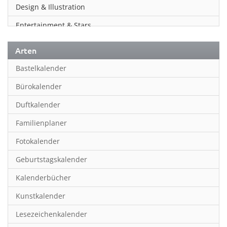
Design & Illustration
Entertainment & Stars
Erotik
Arten
Essen & Trinken
Bastelkalender
Familienplaner
Bürokalender
Fantasy
Duftkalender
Film
Familienplaner
Fotokunst
Fotokalender
Frauen
Geburtstagskalender
Fußball
Kalenderbücher
Gaming
Kunstkalender
Geburtstagskalender
Lesezeichenkalender
Geschichte