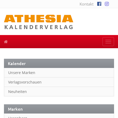
Kontakt
Togg
navi
Kalender
Unsere Marken
Verlagsvorschauen
Neuheiten
Marken