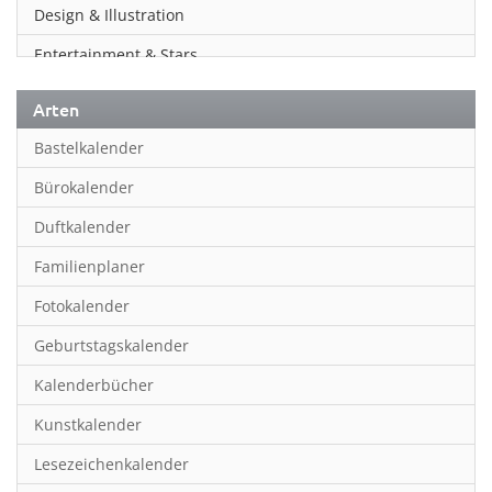
Design & Illustration
Entertainment & Stars
Erotik
Arten
Essen & Trinken
Bastelkalender
Familienplaner
Bürokalender
Fantasy
Duftkalender
Film
Familienplaner
Fotokunst
Fotokalender
Frauen
Geburtstagskalender
Fußball
Kalenderbücher
Gaming
Kunstkalender
Geburtstagskalender
Lesezeichenkalender
Geschichte