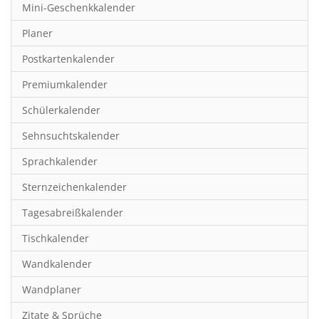
Mini-Geschenkkalender
Hobby & Basteln
Planer
Humor & Cartoon
Postkartenkalender
Inspiration & Entspannung
Premiumkalender
Inspiration & Spiritualität
Schülerkalender
Kinderkalender
Sehnsuchtskalender
Kunst
Sprachkalender
Länder & Städte
Sternzeichenkalender
Landschaft & Natur
Tagesabreißkalender
Lifestyle
Tischkalender
Literatur
Wandkalender
Manga & Animé
Wandplaner
Neutrale Kalender
Zitate & Sprüche