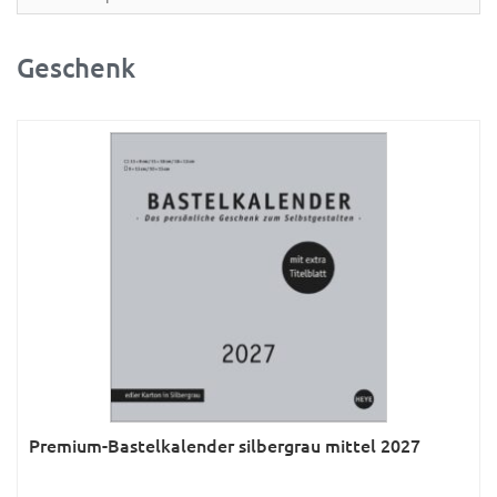
Partner- & Wandplaner
Planung & Organisation
Geschenk
Ratgeber
Rätsel
Reise
Sport
Sprachkalender
Sternzeichen & Mond
Tiere
Verkehr & Technik
Was ist was
Premium-Bastelkalender silbergrau mittel 2027
Was ist was; Städte