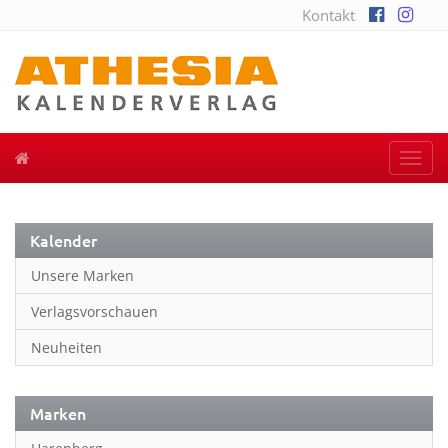
Kontakt
Togg
navi
Kalender
Unsere Marken
Verlagsvorschauen
Neuheiten
Marken