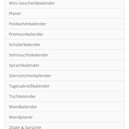
Mini-Geschenkkalender
Hobby & Basteln
Planer
Humor & Cartoon
Postkartenkalender
Inspiration & Entspannung
Premiumkalender
Inspiration & Spiritualität
Schülerkalender
Kinderkalender
Sehnsuchtskalender
Kunst
Sprachkalender
Länder & Städte
Sternzeichenkalender
Landschaft & Natur
Tagesabreißkalender
Lifestyle
Tischkalender
Literatur
Wandkalender
Manga & Animé
Wandplaner
Neutrale Kalender
Zitate & Sprüche