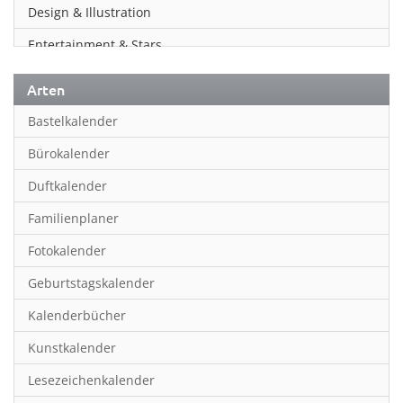
Design & Illustration
Entertainment & Stars
Erotik
Arten
Essen & Trinken
Bastelkalender
Familienplaner
Bürokalender
Fantasy
Duftkalender
Film
Familienplaner
Fotokunst
Fotokalender
Frauen
Geburtstagskalender
Fußball
Kalenderbücher
Gaming
Kunstkalender
Geburtstagskalender
Lesezeichenkalender
Geschichte