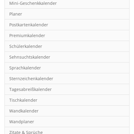
Mini-Geschenkkalender
Hobby & Basteln
Planer
Humor & Cartoon
Postkartenkalender
Inspiration & Entspannung
Premiumkalender
Inspiration & Spiritualität
Schülerkalender
Kinderkalender
Sehnsuchtskalender
Kunst
Sprachkalender
Länder & Städte
Sternzeichenkalender
Landschaft & Natur
Tagesabreißkalender
Lifestyle
Tischkalender
Literatur
Wandkalender
Manga & Animé
Wandplaner
Neutrale Kalender
Zitate & Sprüche