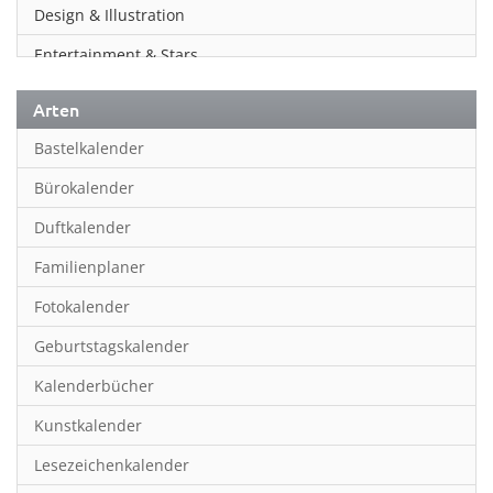
Design & Illustration
Entertainment & Stars
Erotik
Arten
Essen & Trinken
Bastelkalender
Familienplaner
Bürokalender
Fantasy
Duftkalender
Film
Familienplaner
Fotokunst
Fotokalender
Frauen
Geburtstagskalender
Fußball
Kalenderbücher
Gaming
Kunstkalender
Geburtstagskalender
Lesezeichenkalender
Geschichte