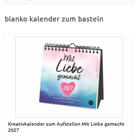
Partner- & Wandplaner
Planung & Organisation
blanko kalender zum basteln
Ratgeber
Rätsel
Reise
Sport
Sprachkalender
Sternzeichen & Mond
Tiere
Verkehr & Technik
Was ist was
Kreativkalender zum Aufstellen Mit Liebe gemacht
Was ist was; Städte
2027