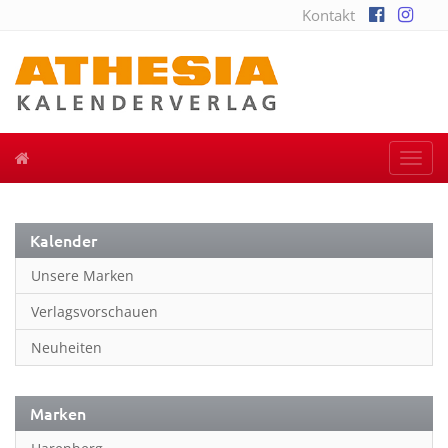
Kontakt
Togg
navi
Kalender
Unsere Marken
Verlagsvorschauen
Neuheiten
Marken