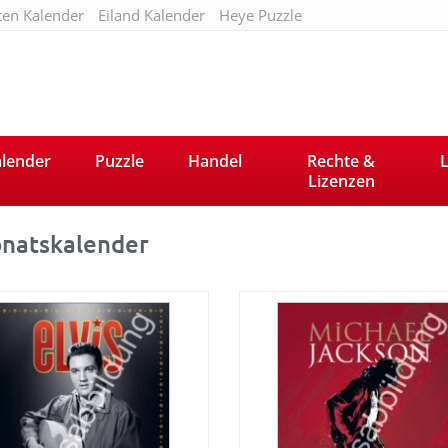
ten Kalender
Eiland Kalender
Heye Puzzle
lender
Puzzle
Handel
Rechte &
L
Lizenzen
natskalender