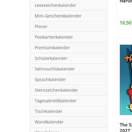
Narut
Lesezeichenkalender
Mini-Geschenkkalender
16,50
Planer
Postkartenkalender
Premiumkalender
Schülerkalender
Sehnsuchtskalender
Sprachkalender
Sternzeichenkalender
Tagesabreißkalender
Tischkalender
Wandkalender
The S
2027