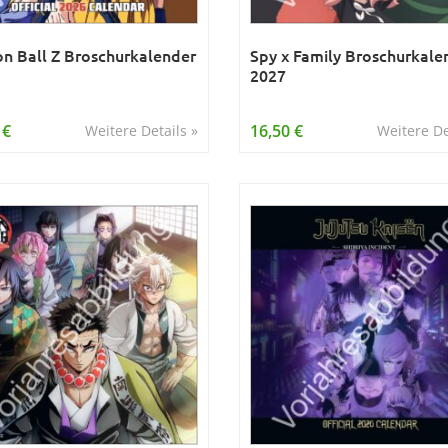
n Ball Z Broschurkalender
Spy x Family Broschurkale
2027
 €
16,50 €
Weitere Details »
Weitere De