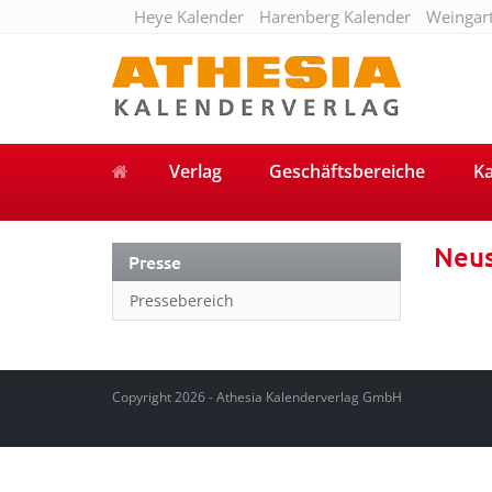
Heye Kalender
Harenberg Kalender
Weingar
Verlag
Geschäftsbereiche
Ka
Neus
Presse
Pressebereich
Copyright 2026 - Athesia Kalenderverlag GmbH