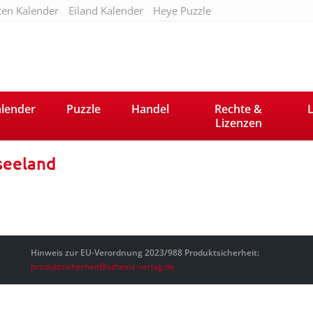
ten Kalender
Eiland Kalender
Heye Puzzle
lender
Puzzle
Handel
Rechte &
L
Lizenzen
eeland
Hinweis zur EU-Verordnung 2023/988 Produktsicherheit:
produktsicherheit@athesia-verlag.de