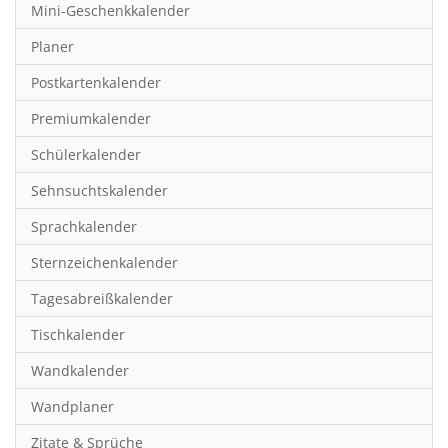
Mini-Geschenkkalender
Hobby & Basteln
Planer
Humor & Cartoon
Postkartenkalender
Inspiration & Entspannung
Premiumkalender
Inspiration & Spiritualität
Schülerkalender
Kinderkalender
Sehnsuchtskalender
Kunst
Sprachkalender
Länder & Städte
Sternzeichenkalender
Landschaft & Natur
Tagesabreißkalender
Lifestyle
Tischkalender
Literatur
Wandkalender
Manga & Animé
Wandplaner
Neutrale Kalender
Zitate & Sprüche