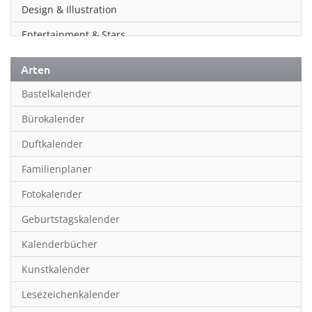
Design & Illustration
Entertainment & Stars
Erotik
Arten
Essen & Trinken
Bastelkalender
Familienplaner
Bürokalender
Fantasy
Duftkalender
Film
Familienplaner
Fotokunst
Fotokalender
Frauen
Geburtstagskalender
Fußball
Kalenderbücher
Gaming
Kunstkalender
Geburtstagskalender
Lesezeichenkalender
Geschichte