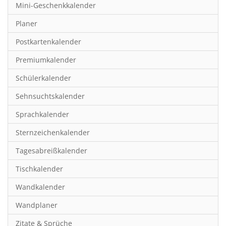
Mini-Geschenkkalender
Hobby & Basteln
Planer
Humor & Cartoon
Postkartenkalender
Inspiration & Entspannung
Premiumkalender
Inspiration & Spiritualität
Schülerkalender
Kinderkalender
Sehnsuchtskalender
Kunst
Sprachkalender
Länder & Städte
Sternzeichenkalender
Landschaft & Natur
Tagesabreißkalender
Lifestyle
Tischkalender
Literatur
Wandkalender
Manga & Animé
Wandplaner
Neutrale Kalender
Zitate & Sprüche