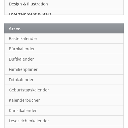
Design & Illustration
Entertainment & Stars
Erotik
Arten
Essen & Trinken
Bastelkalender
Familienplaner
Bürokalender
Fantasy
Duftkalender
Film
Familienplaner
Fotokunst
Fotokalender
Frauen
Geburtstagskalender
Fußball
Kalenderbücher
Gaming
Kunstkalender
Geburtstagskalender
Lesezeichenkalender
Geschichte