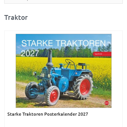
Partner- & Wandplaner
Planung & Organisation
Traktor
Ratgeber
Rätsel
Reise
Sport
Sprachkalender
Sternzeichen & Mond
Tiere
Verkehr & Technik
Was ist was
Starke Traktoren Posterkalender 2027
Was ist was; Städte