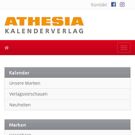
Kontakt
Togg
navi
Kalender
Unsere Marken
Verlagsvorschauen
Neuheiten
Marken