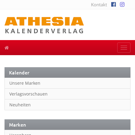
Kontakt
Togg
navi
Kalender
Unsere Marken
Verlagsvorschauen
Neuheiten
Marken