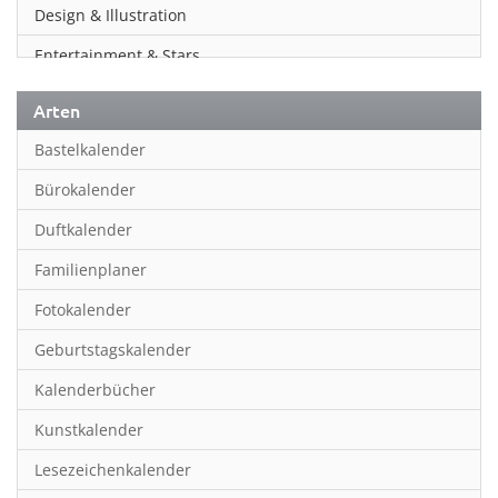
Design & Illustration
Entertainment & Stars
Erotik
Arten
Essen & Trinken
Bastelkalender
Familienplaner
Bürokalender
Fantasy
Duftkalender
Film
Familienplaner
Fotokunst
Fotokalender
Frauen
Geburtstagskalender
Fußball
Kalenderbücher
Gaming
Kunstkalender
Geburtstagskalender
Lesezeichenkalender
Geschichte