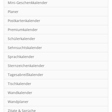
Mini-Geschenkkalender
Hobby & Basteln
Planer
Humor & Cartoon
Postkartenkalender
Inspiration & Entspannung
Premiumkalender
Inspiration & Spiritualität
Schülerkalender
Kinderkalender
Sehnsuchtskalender
Kunst
Sprachkalender
Länder & Städte
Sternzeichenkalender
Landschaft & Natur
Tagesabreißkalender
Lifestyle
Tischkalender
Literatur
Wandkalender
Manga & Animé
Wandplaner
Neutrale Kalender
Zitate & Sprüche