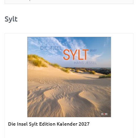
Partner- & Wandplaner
Planung & Organisation
Sylt
Ratgeber
Rätsel
Reise
Sport
Sprachkalender
Sternzeichen & Mond
Tiere
Verkehr & Technik
Was ist was
Die Insel Sylt Edition Kalender 2027
Was ist was; Städte