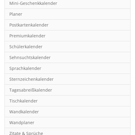
Mini-Geschenkkalender
Hobby & Basteln
Planer
Humor & Cartoon
Postkartenkalender
Inspiration & Entspannung
Premiumkalender
Inspiration & Spiritualität
Schülerkalender
Kinderkalender
Sehnsuchtskalender
Kunst
Sprachkalender
Länder & Städte
Sternzeichenkalender
Landschaft & Natur
Tagesabreißkalender
Lifestyle
Tischkalender
Literatur
Wandkalender
Manga & Animé
Wandplaner
Neutrale Kalender
Zitate & Sprüche