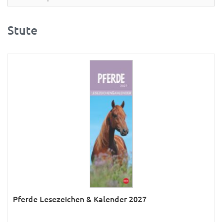
Partner- & Wandplaner
Planung & Organisation
Stute
Ratgeber
Rätsel
Reise
Sport
Sprachkalender
Sternzeichen & Mond
Tiere
Verkehr & Technik
Was ist was
Pferde Lesezeichen & Kalender 2027
Was ist was; Städte