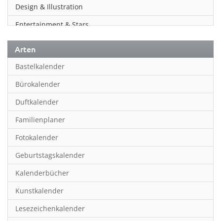
Design & Illustration
Entertainment & Stars
Erotik
Arten
Essen & Trinken
Bastelkalender
Familienplaner
Bürokalender
Fantasy
Duftkalender
Film
Familienplaner
Fotokunst
Fotokalender
Frauen
Geburtstagskalender
Fußball
Kalenderbücher
Gaming
Kunstkalender
Geburtstagskalender
Lesezeichenkalender
Geschichte