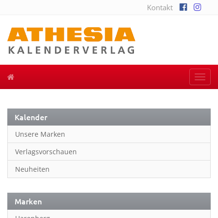
Kontakt
Togg
navi
Kalender
Unsere Marken
Verlagsvorschauen
Neuheiten
Marken