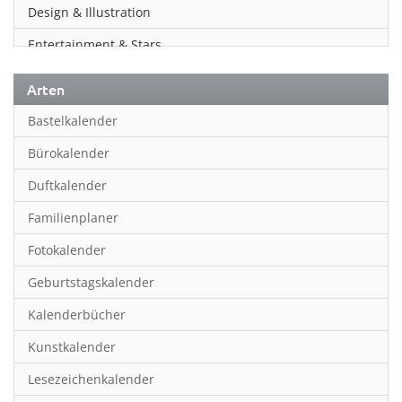
Design & Illustration
Entertainment & Stars
Erotik
Arten
Essen & Trinken
Bastelkalender
Familienplaner
Bürokalender
Fantasy
Duftkalender
Film
Familienplaner
Fotokunst
Fotokalender
Frauen
Geburtstagskalender
Fußball
Kalenderbücher
Gaming
Kunstkalender
Geburtstagskalender
Lesezeichenkalender
Geschichte