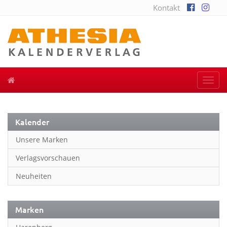
Kontakt
Togg
navi
Kalender
Unsere Marken
Verlagsvorschauen
Neuheiten
Marken