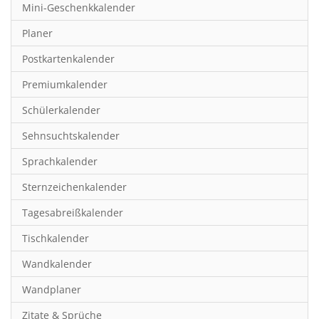
Mini-Geschenkkalender
Hobby & Basteln
Planer
Humor & Cartoon
Postkartenkalender
Inspiration & Entspannung
Premiumkalender
Inspiration & Spiritualität
Schülerkalender
Kinderkalender
Sehnsuchtskalender
Kunst
Sprachkalender
Länder & Städte
Sternzeichenkalender
Landschaft & Natur
Tagesabreißkalender
Lifestyle
Tischkalender
Literatur
Wandkalender
Manga & Animé
Wandplaner
Neutrale Kalender
Zitate & Sprüche