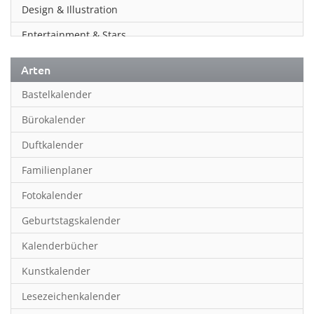
Design & Illustration
Entertainment & Stars
Erotik
Arten
Essen & Trinken
Bastelkalender
Familienplaner
Bürokalender
Fantasy
Duftkalender
Film
Familienplaner
Fotokunst
Fotokalender
Frauen
Geburtstagskalender
Fußball
Kalenderbücher
Gaming
Kunstkalender
Geburtstagskalender
Lesezeichenkalender
Geschichte