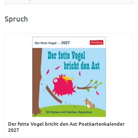
Partner- & Wandplaner
Planung & Organisation
Spruch
Ratgeber
Rätsel
Reise
Sport
Sprachkalender
Sternzeichen & Mond
Tiere
Verkehr & Technik
Was ist was
Der fette Vogel bricht den Ast Postkartenkalender
Was ist was; Städte
2027