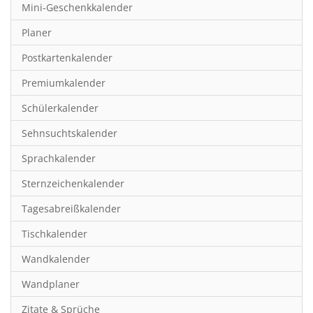
Mini-Geschenkkalender
Hobby & Basteln
Planer
Humor & Cartoon
Postkartenkalender
Inspiration & Entspannung
Premiumkalender
Inspiration & Spiritualität
Schülerkalender
Kinderkalender
Sehnsuchtskalender
Kunst
Sprachkalender
Länder & Städte
Sternzeichenkalender
Landschaft & Natur
Tagesabreißkalender
Lifestyle
Tischkalender
Literatur
Wandkalender
Manga & Animé
Wandplaner
Neutrale Kalender
Zitate & Sprüche