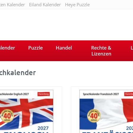
ten Kalender
Eiland Kalender
Heye Puzzle
lender
Puzzle
Handel
Rechte &
L
Lizenzen
chkalender