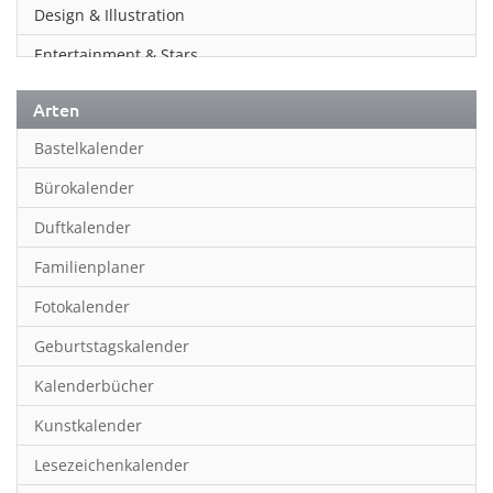
Design & Illustration
Entertainment & Stars
Erotik
Arten
Essen & Trinken
Bastelkalender
Familienplaner
Bürokalender
Fantasy
Duftkalender
Film
Familienplaner
Fotokunst
Fotokalender
Frauen
Geburtstagskalender
Fußball
Kalenderbücher
Gaming
Kunstkalender
Geburtstagskalender
Lesezeichenkalender
Geschichte