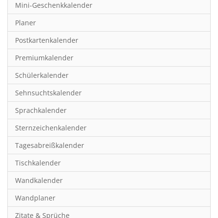
Mini-Geschenkkalender
Hobby & Basteln
Planer
Humor & Cartoon
Postkartenkalender
Inspiration & Entspannung
Premiumkalender
Inspiration & Spiritualität
Schülerkalender
Kinderkalender
Sehnsuchtskalender
Kunst
Sprachkalender
Länder & Städte
Sternzeichenkalender
Landschaft & Natur
Tagesabreißkalender
Lifestyle
Tischkalender
Literatur
Wandkalender
Manga & Animé
Wandplaner
Neutrale Kalender
Zitate & Sprüche