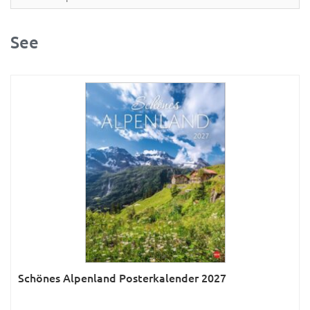
Partner- & Wandplaner
Planung & Organisation
See
Ratgeber
Rätsel
Reise
Sport
Sprachkalender
Sternzeichen & Mond
Tiere
Verkehr & Technik
Was ist was
Schönes Alpenland Posterkalender 2027
Was ist was; Städte