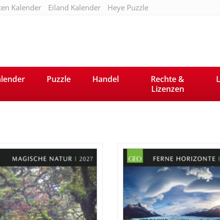
ten Kalender
Eiland Kalender
Heye Puzzle
lender
Puzzle
Handel
Rechte &
L
Lizenzen