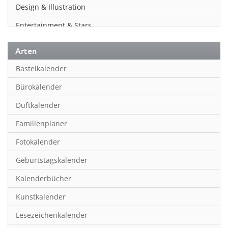
Design & Illustration
Entertainment & Stars
Erotik
Arten
Essen & Trinken
Bastelkalender
Familienplaner
Bürokalender
Fantasy
Duftkalender
Film
Familienplaner
Fotokunst
Fotokalender
Frauen
Geburtstagskalender
Fußball
Kalenderbücher
Gaming
Kunstkalender
Geburtstagskalender
Lesezeichenkalender
Geschichte