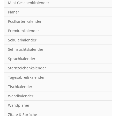
Mini-Geschenkkalender
Hobby & Basteln
Planer
Humor & Cartoon
Postkartenkalender
Inspiration & Entspannung
Premiumkalender
Inspiration & Spiritualität
Schülerkalender
Kinderkalender
Sehnsuchtskalender
Kunst
Sprachkalender
Länder & Städte
Sternzeichenkalender
Landschaft & Natur
Tagesabreißkalender
Lifestyle
Tischkalender
Literatur
Wandkalender
Manga & Animé
Wandplaner
Neutrale Kalender
Zitate & Sprüche