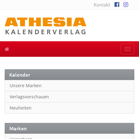
Kontakt
Togg
navi
Kalender
Unsere Marken
Verlagsvorschauen
Neuheiten
Marken