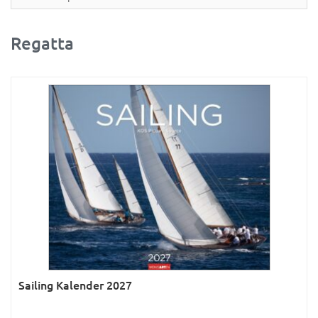
Partner- & Wandplaner
Planung & Organisation
Regatta
Ratgeber
Rätsel
Reise
Sport
Sprachkalender
Sternzeichen & Mond
Tiere
Verkehr & Technik
Was ist was
Sailing Kalender 2027
Was ist was; Städte