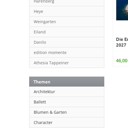
Harenberg
Heye
Weingarten
Eiland
Die E
Danilo
2027
edition momente
46,00
Athesia Tappeiner
Themen
Architektur
Ballett
Blumen & Garten
Character