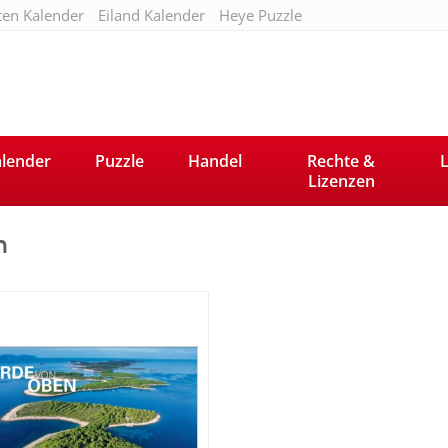
ten Kalender
Eiland Kalender
Heye Puzzle
lender
Puzzle
Handel
Rechte &
L
Lizenzen
n