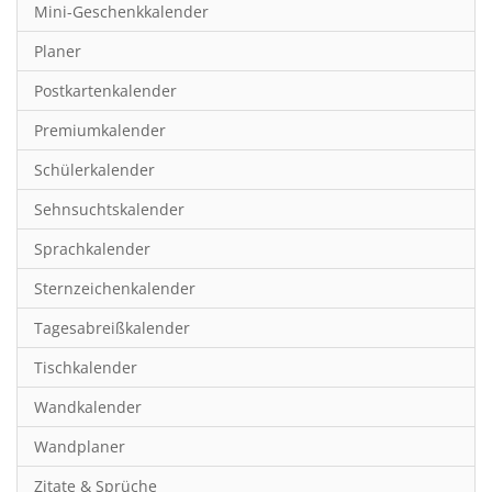
Mini-Geschenkkalender
Hobby & Basteln
Planer
Humor & Cartoon
Postkartenkalender
Inspiration & Entspannung
Premiumkalender
Inspiration & Spiritualität
Schülerkalender
Kinderkalender
Sehnsuchtskalender
Kunst
Sprachkalender
Länder & Städte
Sternzeichenkalender
Landschaft & Natur
Tagesabreißkalender
Lifestyle
Tischkalender
Literatur
Wandkalender
Manga & Animé
Wandplaner
Neutrale Kalender
Zitate & Sprüche