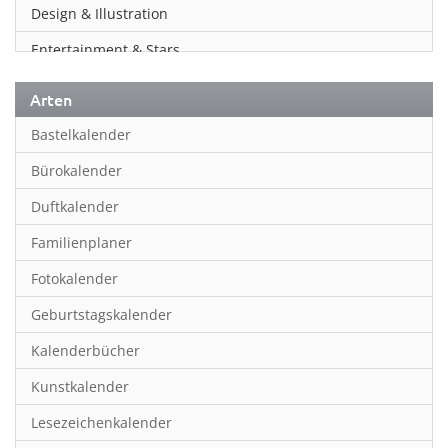
Design & Illustration
Entertainment & Stars
Erotik
Arten
Essen & Trinken
Bastelkalender
Familienplaner
Bürokalender
Fantasy
Duftkalender
Film
Familienplaner
Fotokunst
Fotokalender
Frauen
Geburtstagskalender
Fußball
Kalenderbücher
Gaming
Kunstkalender
Geburtstagskalender
Lesezeichenkalender
Geschichte