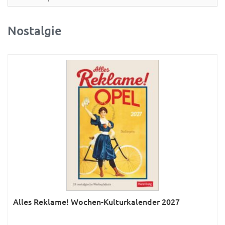
Partner- & Wandplaner
Planung & Organisation
Nostalgie
Ratgeber
Rätsel
Reise
Sport
Sprachkalender
Sternzeichen & Mond
Tiere
Verkehr & Technik
Was ist was
Alles Reklame! Wochen-Kulturkalender 2027
Was ist was; Städte