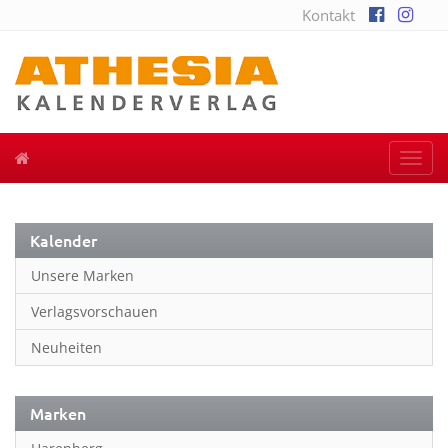
Kontakt
Togg
navi
Kalender
Unsere Marken
Verlagsvorschauen
Neuheiten
Marken