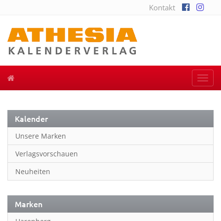
Kontakt
Togg
navi
Kalender
Unsere Marken
Verlagsvorschauen
Neuheiten
Marken