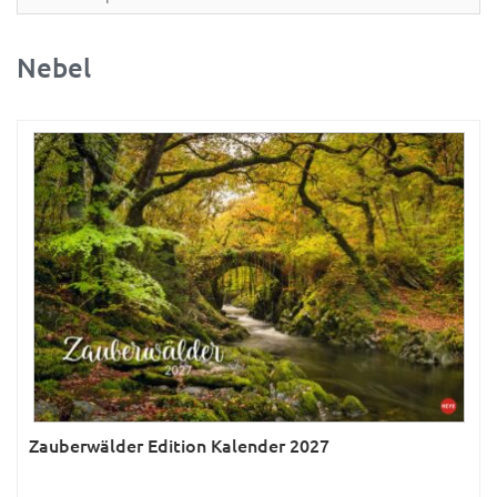
Partner- & Wandplaner
Planung & Organisation
Nebel
Ratgeber
Rätsel
Reise
Sport
Sprachkalender
Sternzeichen & Mond
Tiere
Verkehr & Technik
Was ist was
Zauberwälder Edition Kalender 2027
Was ist was; Städte