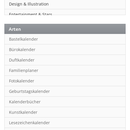
Design & Illustration
Entertainment & Stars
Erotik
Arten
Essen & Trinken
Bastelkalender
Familienplaner
Bürokalender
Fantasy
Duftkalender
Film
Familienplaner
Fotokunst
Fotokalender
Frauen
Geburtstagskalender
Fußball
Kalenderbücher
Gaming
Kunstkalender
Geburtstagskalender
Lesezeichenkalender
Geschichte