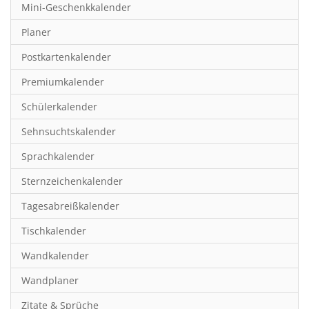
Mini-Geschenkkalender
Hobby & Basteln
Planer
Humor & Cartoon
Postkartenkalender
Inspiration & Entspannung
Premiumkalender
Inspiration & Spiritualität
Schülerkalender
Kinderkalender
Sehnsuchtskalender
Kunst
Sprachkalender
Länder & Städte
Sternzeichenkalender
Landschaft & Natur
Tagesabreißkalender
Lifestyle
Tischkalender
Literatur
Wandkalender
Manga & Animé
Wandplaner
Neutrale Kalender
Zitate & Sprüche