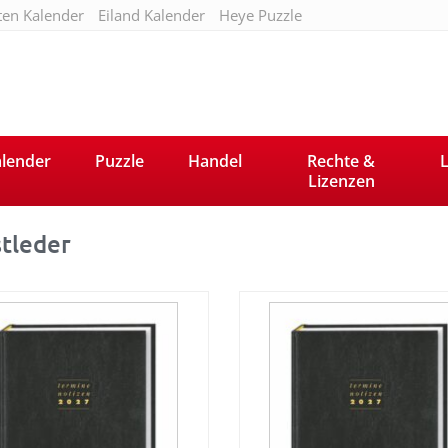
ten Kalender
Eiland Kalender
Heye Puzzle
lender
Puzzle
Handel
Rechte &
L
Lizenzen
tleder