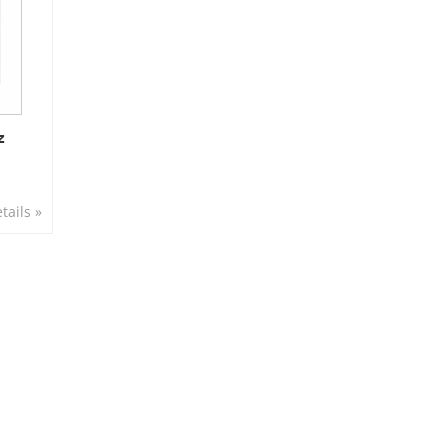
z
tails »