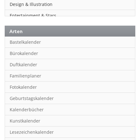
Design & Illustration
Entertainment & Stars
Erotik
Arten
Essen & Trinken
Bastelkalender
Familienplaner
Bürokalender
Fantasy
Duftkalender
Film
Familienplaner
Fotokunst
Fotokalender
Frauen
Geburtstagskalender
Fußball
Kalenderbücher
Gaming
Kunstkalender
Geburtstagskalender
Lesezeichenkalender
Geschichte