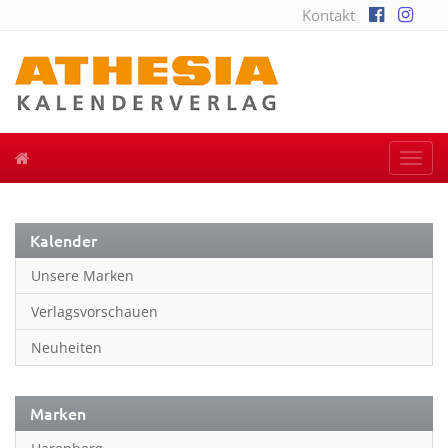
Kontakt
Togg
navi
Kalender
Unsere Marken
Verlagsvorschauen
Neuheiten
Marken