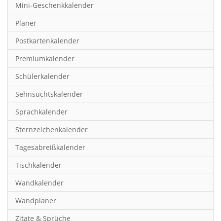
Mini-Geschenkkalender
Hobby & Basteln
Planer
Humor & Cartoon
Postkartenkalender
Inspiration & Entspannung
Premiumkalender
Inspiration & Spiritualität
Schülerkalender
Kinderkalender
Sehnsuchtskalender
Kunst
Sprachkalender
Länder & Städte
Sternzeichenkalender
Landschaft & Natur
Tagesabreißkalender
Lifestyle
Tischkalender
Literatur
Wandkalender
Manga & Animé
Wandplaner
Neutrale Kalender
Zitate & Sprüche