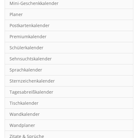
Mini-Geschenkkalender
Hobby & Basteln
Planer
Humor & Cartoon
Postkartenkalender
Inspiration & Entspannung
Premiumkalender
Inspiration & Spiritualität
Schülerkalender
Kinderkalender
Sehnsuchtskalender
Kunst
Sprachkalender
Länder & Städte
Sternzeichenkalender
Landschaft & Natur
Tagesabreißkalender
Lifestyle
Tischkalender
Literatur
Wandkalender
Manga & Animé
Wandplaner
Neutrale Kalender
Zitate & Sprüche