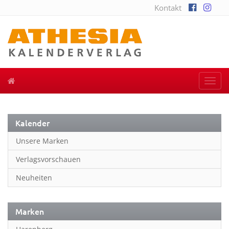
Kontakt
Togg
navi
Kalender
Unsere Marken
Verlagsvorschauen
Neuheiten
Marken