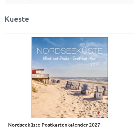
Partner- & Wandplaner
Planung & Organisation
Kueste
Ratgeber
Rätsel
Reise
Sport
Sprachkalender
Sternzeichen & Mond
Tiere
Verkehr & Technik
Was ist was
Nordseeküste Postkartenkalender 2027
Was ist was; Städte