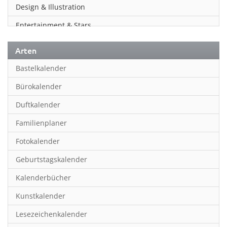
Design & Illustration
Entertainment & Stars
Erotik
Arten
Essen & Trinken
Bastelkalender
Familienplaner
Bürokalender
Fantasy
Duftkalender
Film
Familienplaner
Fotokunst
Fotokalender
Frauen
Geburtstagskalender
Fußball
Kalenderbücher
Gaming
Kunstkalender
Geburtstagskalender
Lesezeichenkalender
Geschichte