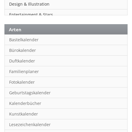
Design & Illustration
Entertainment & Stars
Erotik
Arten
Essen & Trinken
Bastelkalender
Familienplaner
Bürokalender
Fantasy
Duftkalender
Film
Familienplaner
Fotokunst
Fotokalender
Frauen
Geburtstagskalender
Fußball
Kalenderbücher
Gaming
Kunstkalender
Geburtstagskalender
Lesezeichenkalender
Geschichte