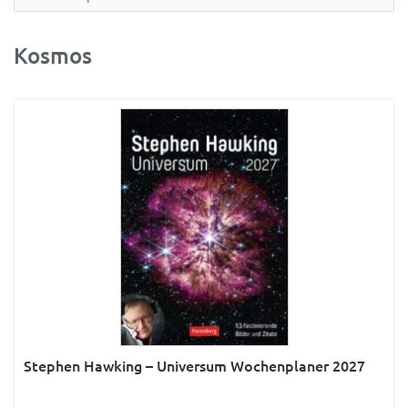
Partner- & Wandplaner
Planung & Organisation
Kosmos
Ratgeber
Rätsel
Reise
Sport
Sprachkalender
Sternzeichen & Mond
Tiere
Verkehr & Technik
Was ist was
Stephen Hawking – Universum Wochenplaner 2027
Was ist was; Städte