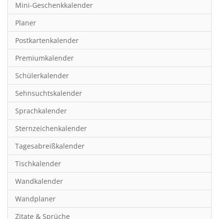
Mini-Geschenkkalender
Hobby & Basteln
Planer
Humor & Cartoon
Postkartenkalender
Inspiration & Entspannung
Premiumkalender
Inspiration & Spiritualität
Schülerkalender
Kinderkalender
Sehnsuchtskalender
Kunst
Sprachkalender
Länder & Städte
Sternzeichenkalender
Landschaft & Natur
Tagesabreißkalender
Lifestyle
Tischkalender
Literatur
Wandkalender
Manga & Animé
Wandplaner
Neutrale Kalender
Zitate & Sprüche