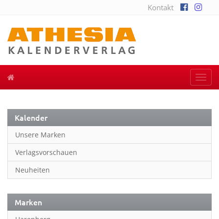
Kontakt
Togg
navi
Kalender
Unsere Marken
Verlagsvorschauen
Neuheiten
Marken