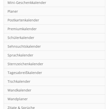
Mini-Geschenkkalender
Hobby & Basteln
Planer
Humor & Cartoon
Postkartenkalender
Inspiration & Entspannung
Premiumkalender
Inspiration & Spiritualität
Schülerkalender
Kinderkalender
Sehnsuchtskalender
Kunst
Sprachkalender
Länder & Städte
Sternzeichenkalender
Landschaft & Natur
Tagesabreißkalender
Lifestyle
Tischkalender
Literatur
Wandkalender
Manga & Animé
Wandplaner
Neutrale Kalender
Zitate & Sprüche