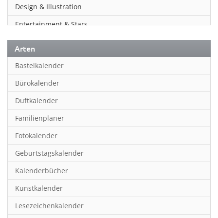
Design & Illustration
Entertainment & Stars
Erotik
Arten
Essen & Trinken
Bastelkalender
Familienplaner
Bürokalender
Fantasy
Duftkalender
Film
Familienplaner
Fotokunst
Fotokalender
Frauen
Geburtstagskalender
Fußball
Kalenderbücher
Gaming
Kunstkalender
Geburtstagskalender
Lesezeichenkalender
Geschichte