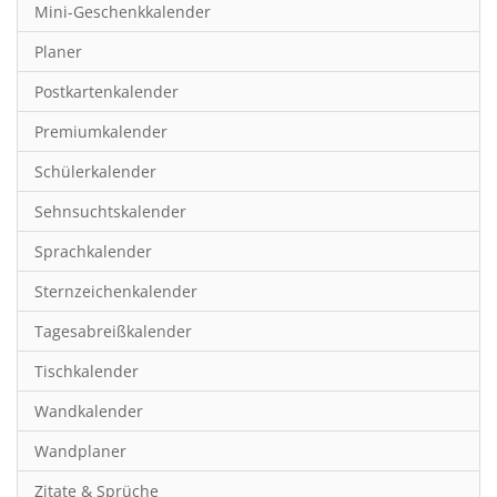
Mini-Geschenkkalender
Hobby & Basteln
Planer
Humor & Cartoon
Postkartenkalender
Inspiration & Entspannung
Premiumkalender
Inspiration & Spiritualität
Schülerkalender
Kinderkalender
Sehnsuchtskalender
Kunst
Sprachkalender
Länder & Städte
Sternzeichenkalender
Landschaft & Natur
Tagesabreißkalender
Lifestyle
Tischkalender
Literatur
Wandkalender
Manga & Animé
Wandplaner
Neutrale Kalender
Zitate & Sprüche