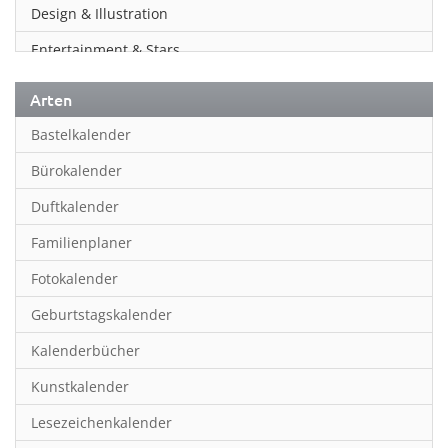
Design & Illustration
Entertainment & Stars
Erotik
Arten
Essen & Trinken
Bastelkalender
Familienplaner
Bürokalender
Fantasy
Duftkalender
Film
Familienplaner
Fotokunst
Fotokalender
Frauen
Geburtstagskalender
Fußball
Kalenderbücher
Gaming
Kunstkalender
Geburtstagskalender
Lesezeichenkalender
Geschichte