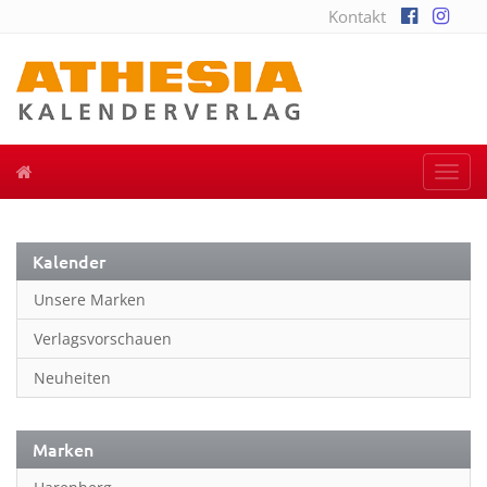
Kontakt
Togg
navi
Kalender
Unsere Marken
Verlagsvorschauen
Neuheiten
Marken