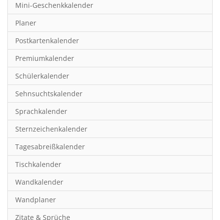
Mini-Geschenkkalender
Hobby & Basteln
Planer
Humor & Cartoon
Postkartenkalender
Inspiration & Entspannung
Premiumkalender
Inspiration & Spiritualität
Schülerkalender
Kinderkalender
Sehnsuchtskalender
Kunst
Sprachkalender
Länder & Städte
Sternzeichenkalender
Landschaft & Natur
Tagesabreißkalender
Lifestyle
Tischkalender
Literatur
Wandkalender
Manga & Animé
Wandplaner
Neutrale Kalender
Zitate & Sprüche