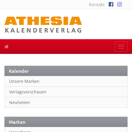
Kontakt
Togg
navi
Kalender
Unsere Marken
Verlagsvorschauen
Neuheiten
Marken