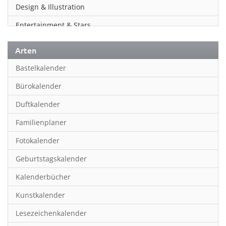
Design & Illustration
Entertainment & Stars
Erotik
Arten
Essen & Trinken
Bastelkalender
Familienplaner
Bürokalender
Fantasy
Duftkalender
Film
Familienplaner
Fotokunst
Fotokalender
Frauen
Geburtstagskalender
Fußball
Kalenderbücher
Gaming
Kunstkalender
Geburtstagskalender
Lesezeichenkalender
Geschichte