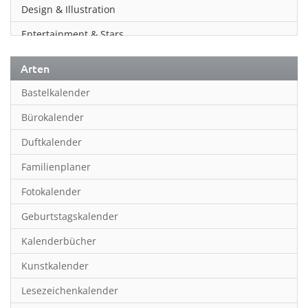
Design & Illustration
Entertainment & Stars
Erotik
Arten
Essen & Trinken
Bastelkalender
Familienplaner
Bürokalender
Fantasy
Duftkalender
Film
Familienplaner
Fotokunst
Fotokalender
Frauen
Geburtstagskalender
Fußball
Kalenderbücher
Gaming
Kunstkalender
Geburtstagskalender
Lesezeichenkalender
Geschichte