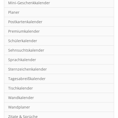
Mini-Geschenkkalender
Hobby & Basteln
Planer
Humor & Cartoon
Postkartenkalender
Inspiration & Entspannung
Premiumkalender
Inspiration & Spiritualität
Schülerkalender
Kinderkalender
Sehnsuchtskalender
Kunst
Sprachkalender
Länder & Städte
Sternzeichenkalender
Landschaft & Natur
Tagesabreißkalender
Lifestyle
Tischkalender
Literatur
Wandkalender
Manga & Animé
Wandplaner
Neutrale Kalender
Zitate & Sprüche