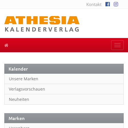
Kontakt
Togg
navi
Kalender
Unsere Marken
Verlagsvorschauen
Neuheiten
Marken