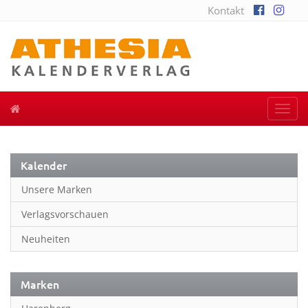
Kontakt
Togg
navi
Kalender
Unsere Marken
Verlagsvorschauen
Neuheiten
Marken