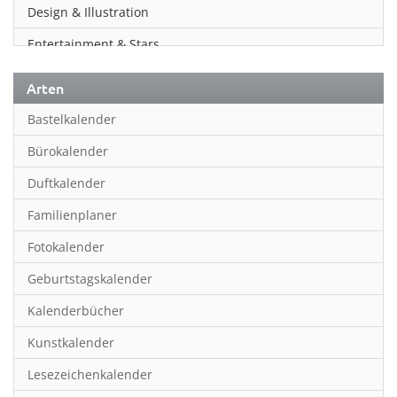
Design & Illustration
Entertainment & Stars
Erotik
Arten
Essen & Trinken
Bastelkalender
Familienplaner
Bürokalender
Fantasy
Duftkalender
Film
Familienplaner
Fotokunst
Fotokalender
Frauen
Geburtstagskalender
Fußball
Kalenderbücher
Gaming
Kunstkalender
Geburtstagskalender
Lesezeichenkalender
Geschichte