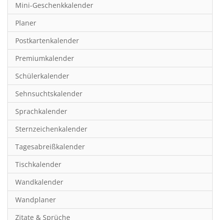
Mini-Geschenkkalender
Hobby & Basteln
Planer
Humor & Cartoon
Postkartenkalender
Inspiration & Entspannung
Premiumkalender
Inspiration & Spiritualität
Schülerkalender
Kinderkalender
Sehnsuchtskalender
Kunst
Sprachkalender
Länder & Städte
Sternzeichenkalender
Landschaft & Natur
Tagesabreißkalender
Lifestyle
Tischkalender
Literatur
Wandkalender
Manga & Animé
Wandplaner
Neutrale Kalender
Zitate & Sprüche