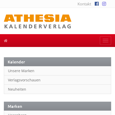
Kontakt
Togg
navi
Kalender
Unsere Marken
Verlagsvorschauen
Neuheiten
Marken