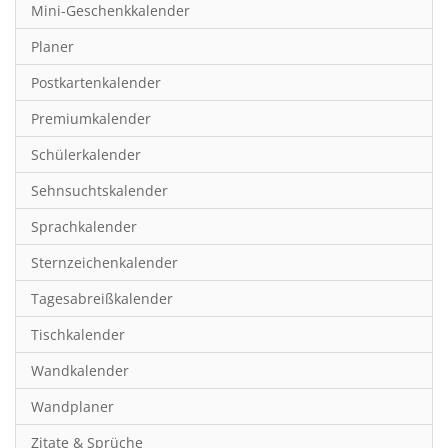
Mini-Geschenkkalender
Hobby & Basteln
Planer
Humor & Cartoon
Postkartenkalender
Inspiration & Entspannung
Premiumkalender
Inspiration & Spiritualität
Schülerkalender
Kinderkalender
Sehnsuchtskalender
Kunst
Sprachkalender
Länder & Städte
Sternzeichenkalender
Landschaft & Natur
Tagesabreißkalender
Lifestyle
Tischkalender
Literatur
Wandkalender
Manga & Animé
Wandplaner
Neutrale Kalender
Zitate & Sprüche