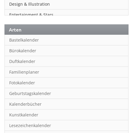
Design & Illustration
Entertainment & Stars
Erotik
Arten
Essen & Trinken
Bastelkalender
Familienplaner
Bürokalender
Fantasy
Duftkalender
Film
Familienplaner
Fotokunst
Fotokalender
Frauen
Geburtstagskalender
Fußball
Kalenderbücher
Gaming
Kunstkalender
Geburtstagskalender
Lesezeichenkalender
Geschichte