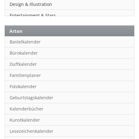
Design & Illustration
Entertainment & Stars
Erotik
Arten
Essen & Trinken
Bastelkalender
Familienplaner
Bürokalender
Fantasy
Duftkalender
Film
Familienplaner
Fotokunst
Fotokalender
Frauen
Geburtstagskalender
Fußball
Kalenderbücher
Gaming
Kunstkalender
Geburtstagskalender
Lesezeichenkalender
Geschichte