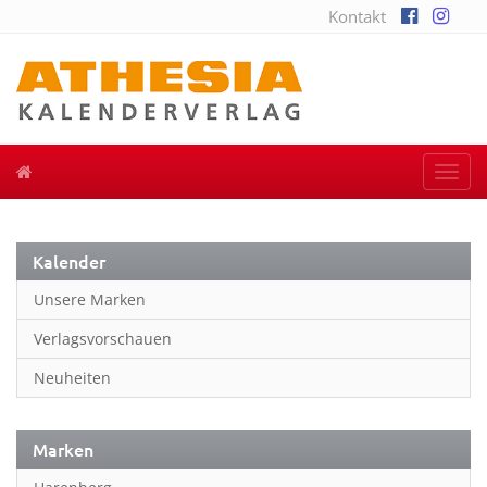
Kontakt
Togg
navi
Kalender
Unsere Marken
Verlagsvorschauen
Neuheiten
Marken