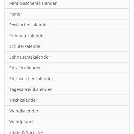
Mini-Geschenkkalender
Hobby & Basteln
Planer
Humor & Cartoon
Postkartenkalender
Inspiration & Entspannung
Premiumkalender
Inspiration & Spiritualität
Schülerkalender
Kinderkalender
Sehnsuchtskalender
Kunst
Sprachkalender
Länder & Städte
Sternzeichenkalender
Landschaft & Natur
Tagesabreißkalender
Lifestyle
Tischkalender
Literatur
Wandkalender
Manga & Animé
Wandplaner
Neutrale Kalender
Zitate & Sprüche