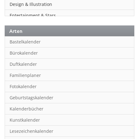
Design & Illustration
Entertainment & Stars
Erotik
Arten
Essen & Trinken
Bastelkalender
Familienplaner
Bürokalender
Fantasy
Duftkalender
Film
Familienplaner
Fotokunst
Fotokalender
Frauen
Geburtstagskalender
Fußball
Kalenderbücher
Gaming
Kunstkalender
Geburtstagskalender
Lesezeichenkalender
Geschichte