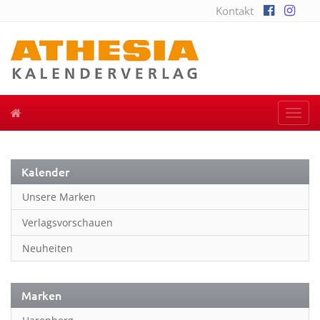
Kontakt
Togg
navi
Kalender
Unsere Marken
Verlagsvorschauen
Neuheiten
Marken