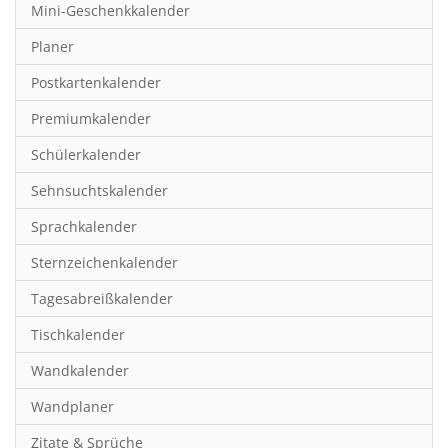
Mini-Geschenkkalender
Hobby & Basteln
Planer
Humor & Cartoon
Postkartenkalender
Inspiration & Entspannung
Premiumkalender
Inspiration & Spiritualität
Schülerkalender
Kinderkalender
Sehnsuchtskalender
Kunst
Sprachkalender
Länder & Städte
Sternzeichenkalender
Landschaft & Natur
Tagesabreißkalender
Lifestyle
Tischkalender
Literatur
Wandkalender
Manga & Animé
Wandplaner
Neutrale Kalender
Zitate & Sprüche