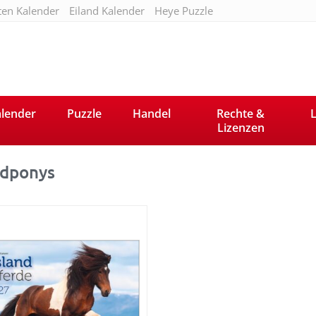
ten Kalender
Eiland Kalender
Heye Puzzle
lender
Puzzle
Handel
Rechte &
L
Lizenzen
ndponys