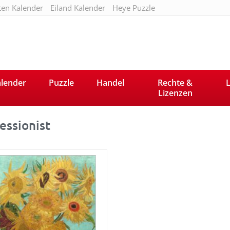
ten Kalender
Eiland Kalender
Heye Puzzle
lender
Puzzle
Handel
Rechte &
L
Lizenzen
essionist