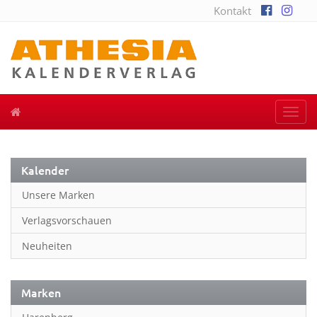
Kontakt
Togg
navi
Kalender
Unsere Marken
Verlagsvorschauen
Neuheiten
Marken