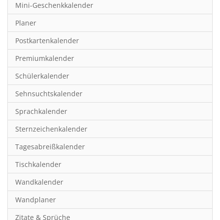
Mini-Geschenkkalender
Hobby & Basteln
Planer
Humor & Cartoon
Postkartenkalender
Inspiration & Entspannung
Premiumkalender
Inspiration & Spiritualität
Schülerkalender
Kinderkalender
Sehnsuchtskalender
Kunst
Sprachkalender
Länder & Städte
Sternzeichenkalender
Landschaft & Natur
Tagesabreißkalender
Lifestyle
Tischkalender
Literatur
Wandkalender
Manga & Animé
Wandplaner
Neutrale Kalender
Zitate & Sprüche