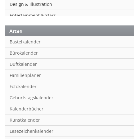
Design & Illustration
Entertainment & Stars
Erotik
Arten
Essen & Trinken
Bastelkalender
Familienplaner
Bürokalender
Fantasy
Duftkalender
Film
Familienplaner
Fotokunst
Fotokalender
Frauen
Geburtstagskalender
Fußball
Kalenderbücher
Gaming
Kunstkalender
Geburtstagskalender
Lesezeichenkalender
Geschichte