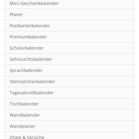
Mini-Geschenkkalender
Hobby & Basteln
Planer
Humor & Cartoon
Postkartenkalender
Inspiration & Entspannung
Premiumkalender
Inspiration & Spiritualität
Schülerkalender
Kinderkalender
Sehnsuchtskalender
Kunst
Sprachkalender
Länder & Städte
Sternzeichenkalender
Landschaft & Natur
Tagesabreißkalender
Lifestyle
Tischkalender
Literatur
Wandkalender
Manga & Animé
Wandplaner
Neutrale Kalender
Zitate & Sprüche