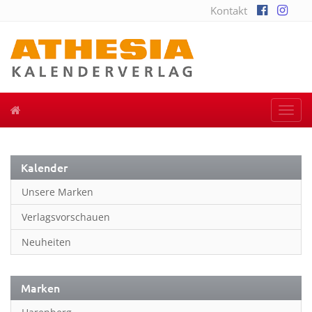
Kontakt
Togg
navi
Kalender
Unsere Marken
Verlagsvorschauen
Neuheiten
Marken