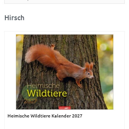
Partner- & Wandplaner
Planung & Organisation
Hirsch
Ratgeber
Rätsel
Reise
Sport
Sprachkalender
Sternzeichen & Mond
Tiere
Verkehr & Technik
Was ist was
Heimische Wildtiere Kalender 2027
Was ist was; Städte