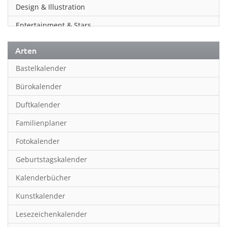
Design & Illustration
Entertainment & Stars
Erotik
Arten
Essen & Trinken
Bastelkalender
Familienplaner
Bürokalender
Fantasy
Duftkalender
Film
Familienplaner
Fotokunst
Fotokalender
Frauen
Geburtstagskalender
Fußball
Kalenderbücher
Gaming
Kunstkalender
Geburtstagskalender
Lesezeichenkalender
Geschichte