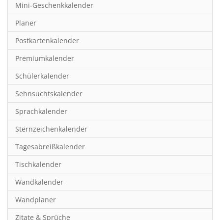
Mini-Geschenkkalender
Hobby & Basteln
Planer
Humor & Cartoon
Postkartenkalender
Inspiration & Entspannung
Premiumkalender
Inspiration & Spiritualität
Schülerkalender
Kinderkalender
Sehnsuchtskalender
Kunst
Sprachkalender
Länder & Städte
Sternzeichenkalender
Landschaft & Natur
Tagesabreißkalender
Lifestyle
Tischkalender
Literatur
Wandkalender
Manga & Animé
Wandplaner
Neutrale Kalender
Zitate & Sprüche