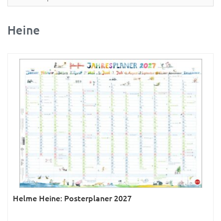
Partner- & Wandplaner
Planung & Organisation
Heine
Ratgeber
Rätsel
Reise
Sport
Sprachkalender
Sternzeichen & Mond
Tiere
Verkehr & Technik
Was ist was
Helme Heine: Posterplaner 2027
Was ist was; Städte