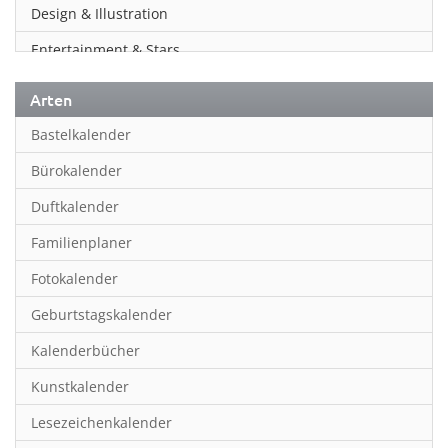
Design & Illustration
Entertainment & Stars
Erotik
Arten
Essen & Trinken
Bastelkalender
Familienplaner
Bürokalender
Fantasy
Duftkalender
Film
Familienplaner
Fotokunst
Fotokalender
Frauen
Geburtstagskalender
Fußball
Kalenderbücher
Gaming
Kunstkalender
Geburtstagskalender
Lesezeichenkalender
Geschichte