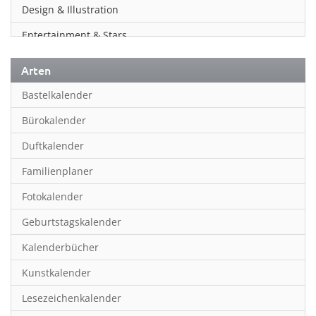
Design & Illustration
Entertainment & Stars
Erotik
Arten
Essen & Trinken
Bastelkalender
Familienplaner
Bürokalender
Fantasy
Duftkalender
Film
Familienplaner
Fotokunst
Fotokalender
Frauen
Geburtstagskalender
Fußball
Kalenderbücher
Gaming
Kunstkalender
Geburtstagskalender
Lesezeichenkalender
Geschichte