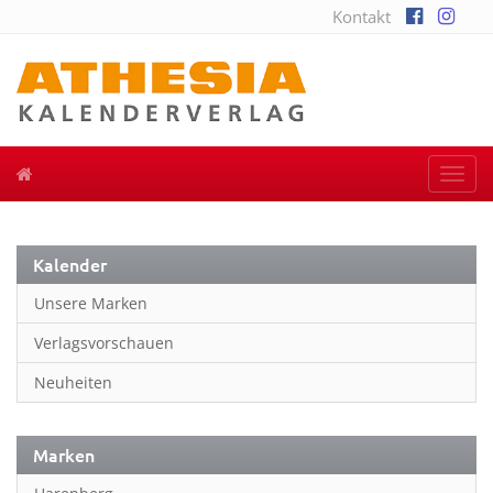
Kontakt
Togg
navi
Kalender
Unsere Marken
Verlagsvorschauen
Neuheiten
Marken