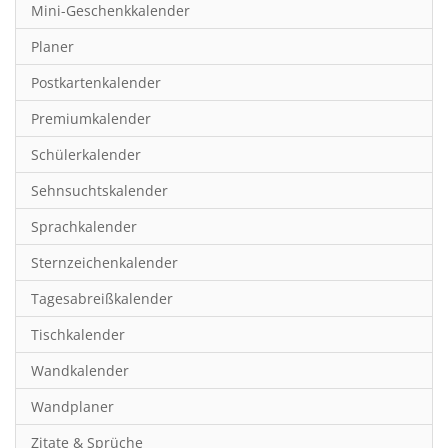
Mini-Geschenkkalender
Hobby & Basteln
Planer
Humor & Cartoon
Postkartenkalender
Inspiration & Entspannung
Premiumkalender
Inspiration & Spiritualität
Schülerkalender
Kinderkalender
Sehnsuchtskalender
Kunst
Sprachkalender
Länder & Städte
Sternzeichenkalender
Landschaft & Natur
Tagesabreißkalender
Lifestyle
Tischkalender
Literatur
Wandkalender
Manga & Animé
Wandplaner
Neutrale Kalender
Zitate & Sprüche