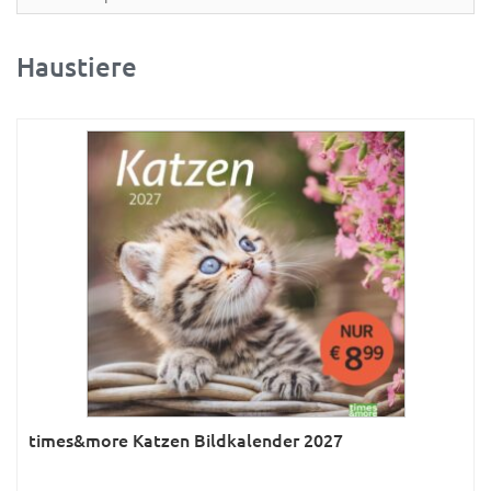
Partner- & Wandplaner
Planung & Organisation
Haustiere
Ratgeber
Rätsel
Reise
Sport
Sprachkalender
Sternzeichen & Mond
Tiere
Verkehr & Technik
Was ist was
times&more Katzen Bildkalender 2027
Was ist was; Städte