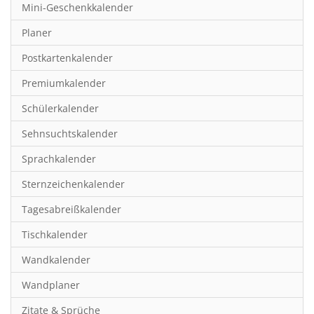
Mini-Geschenkkalender
Hobby & Basteln
Planer
Humor & Cartoon
Postkartenkalender
Inspiration & Entspannung
Premiumkalender
Inspiration & Spiritualität
Schülerkalender
Kinderkalender
Sehnsuchtskalender
Kunst
Sprachkalender
Länder & Städte
Sternzeichenkalender
Landschaft & Natur
Tagesabreißkalender
Lifestyle
Tischkalender
Literatur
Wandkalender
Manga & Animé
Wandplaner
Neutrale Kalender
Zitate & Sprüche