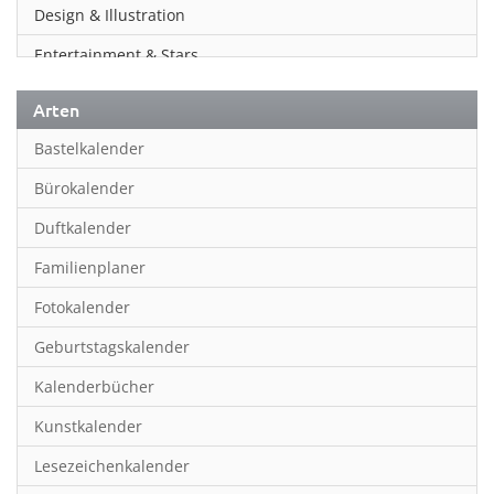
Design & Illustration
Entertainment & Stars
Erotik
Arten
Essen & Trinken
Bastelkalender
Familienplaner
Bürokalender
Fantasy
Duftkalender
Film
Familienplaner
Fotokunst
Fotokalender
Frauen
Geburtstagskalender
Fußball
Kalenderbücher
Gaming
Kunstkalender
Geburtstagskalender
Lesezeichenkalender
Geschichte