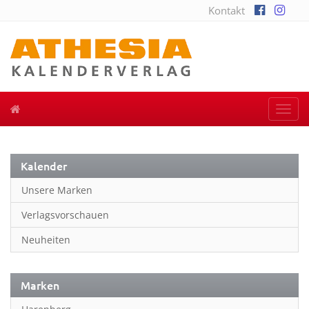
Kontakt
Togg
navi
Kalender
Unsere Marken
Verlagsvorschauen
Neuheiten
Marken