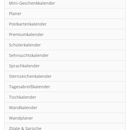
Mini-Geschenkkalender
Hobby & Basteln
Planer
Humor & Cartoon
Postkartenkalender
Inspiration & Entspannung
Premiumkalender
Inspiration & Spiritualität
Schülerkalender
Kinderkalender
Sehnsuchtskalender
Kunst
Sprachkalender
Länder & Städte
Sternzeichenkalender
Landschaft & Natur
Tagesabreißkalender
Lifestyle
Tischkalender
Literatur
Wandkalender
Manga & Animé
Wandplaner
Neutrale Kalender
Zitate & Sprüche