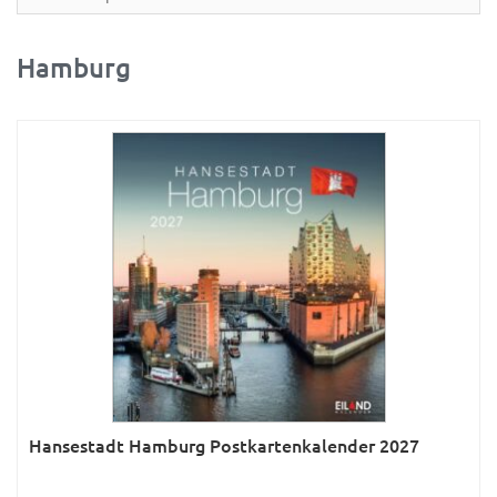
Partner- & Wandplaner
Planung & Organisation
Hamburg
Ratgeber
Rätsel
Reise
Sport
Sprachkalender
Sternzeichen & Mond
Tiere
Verkehr & Technik
Was ist was
Hansestadt Hamburg Postkartenkalender 2027
Was ist was; Städte