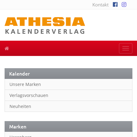
Kontakt
Togg
navi
Kalender
Unsere Marken
Verlagsvorschauen
Neuheiten
Marken