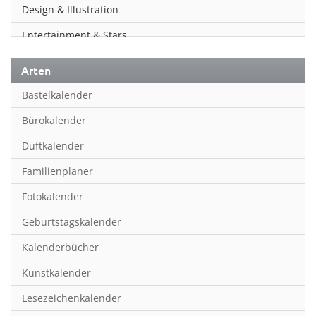
Design & Illustration
Entertainment & Stars
Erotik
Arten
Essen & Trinken
Bastelkalender
Familienplaner
Bürokalender
Fantasy
Duftkalender
Film
Familienplaner
Fotokunst
Fotokalender
Frauen
Geburtstagskalender
Fußball
Kalenderbücher
Gaming
Kunstkalender
Geburtstagskalender
Lesezeichenkalender
Geschichte